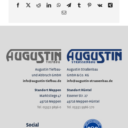
Facebook
X
Reddit
LinkedIn
WhatsApp
Telegram
Tumblr
Pinterest
Vk
Xing
E-
Mail
Augustin Tiefbau-
Augustin Straßenbau
und Abbruch GmbH
GmbH & Co. KG
info@augustin-tiefbau.de
info@augustin-strassenbau.de
Standort Meppen
Standort Hüntel
Marktstiege 47
Essener Str. 27
49716 Meppen
49716 Meppen-Hüntel
Tel. 05931
9896-0
Tel. 05931 9986-170
Social