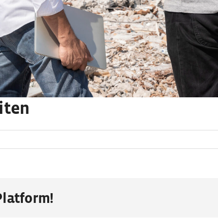
iten
h-
uarbeiten
Platform!