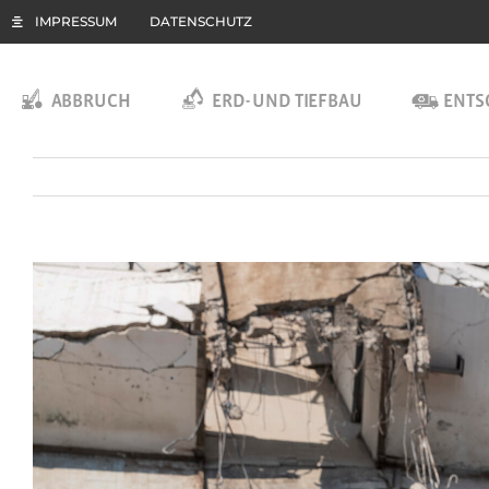
Zum
IMPRESSUM
DATENSCHUTZ
Inhalt
springen
ABBRUCH
ERD- UND TIEFBAU
ENT
Zeige
grösseres
Bild