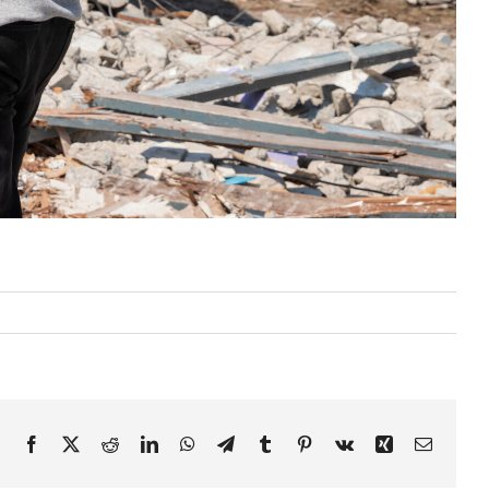
Facebook
X
Reddit
LinkedIn
WhatsApp
Telegram
Tumblr
Pinterest
Vk
Xing
E-
Mail