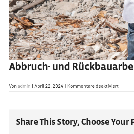
Abbruch- und Rückbauarbe
für
Von
admin
|
April 22, 2024
|
Kommentare deaktiviert
Abbruc
und
Rückba
Share This Story, Choose Your 